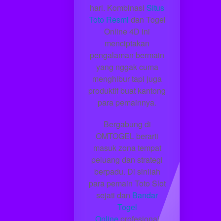
hari. Kombinasi
Situs
Toto Resmi
dan Togel
Online 4D ini
menciptakan
pengalaman bermain
yang nggak cuma
menghibur tapi juga
produktif buat kantong
para pemainnya.
Bergabung di
OMTOGEL berarti
masuk zona tempat
peluang dan strategi
berpadu. Di sinilah
para pemain Toto Slot
sejati dan
Bandar
Togel
Online
profesional