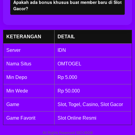
Apakah ada bonus khusus buat member baru di Slot
Gacor?
View
license
details
KETERANGAN
DETAIL
Server
IDN
Nama Situs
OMTOGEL
Min Depo
Rp 5.000
Min Wede
Rp 50.000
Game
Slot, Togel, Casino, Slot Gacor
Game Favorit
Slot Online Resmi
All Rights Reserved SEO 8008