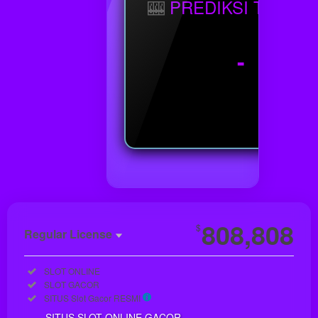
🎰
PREDIKSI TOGEL 
- - - 
SPIN
Show More
808,808
$
Regular License
Regular
Included:
SLOT ONLINE
License
Included:
SLOT GACOR
SELECTED
Included:
SITUS Slot Gacor RESMI
33
$
SITUS SLOT ONLINE GACOR