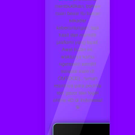
membuktikan, bahwa
cuan besar itu bukan
sekadar
keberuntungan, tapi
hasil dari memilih
platform yang tepat.
Awal bulan ini,
waktunya kamu
ngerasain sendiri
sensasi main di
OMTOGEL, rumah
resminya para pecinta
slot gacor dan togel
online 4D di Indonesia!
🎯