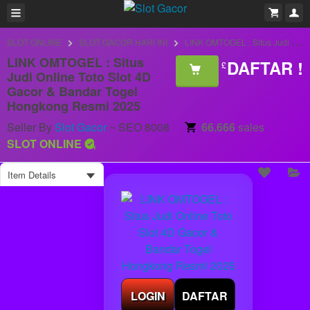
SLOT ONLINE
SLOT GACOR HARI INI
LINK OMTOGEL : Situs Judi Online Toto Slot 4D Gacor & Bandar Togel Hongkong Resmi 2025
LINK OMTOGEL : Situs
DAFTAR !
£
Judi Online Toto Slot 4D
Gacor & Bandar Togel
Hongkong Resmi 2025
Seller By
Slot Gacor
~ SEO 8008
66.666
sales
SLOT ONLINE
Item Details
LOGIN
DAFTAR